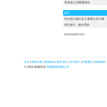
香港迪士尼樂園酒店
銀行
恒生銀行總行及主要辦公室大樓
渣打銀行 - 優先理財
(此為部份參與項目)
|
|
|
|
|
|
首頁
關於時運
服務範疇
參與項目
客戶嘉許
時運通訊
聯絡我們
© 2008 版權所有
時運服務有限公司