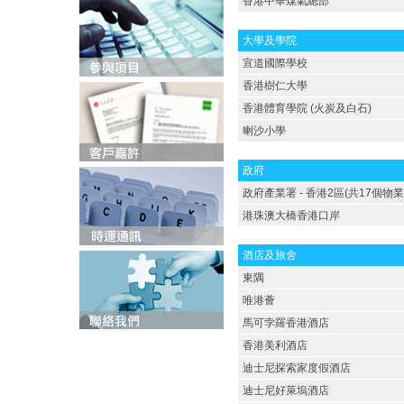
香港中華煤氣總部
大學及學院
宣道國際學校
香港樹仁大學
香港體育學院 (火炭及白石)
喇沙小學
政府
政府產業署 - 香港2區(共17個物業)
港珠澳大橋香港口岸
酒店及旅舍
東隅
唯港薈
馬可孛羅香港酒店
香港美利酒店
迪士尼探索家度假酒店
迪士尼好萊塢酒店